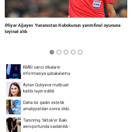
Əliyar Ağayev Yunanıstan Kubokunun yarımfinal oyununa
təyinat alıb
KMBİ xarici ölkələrin
informasiya şəbəkələrinə
hücumlar edən şəxsləri
Aytən Quliyeva mətbuat
saxlayıb
katibi təyin edildi
Daha bir qadın estetik
əməliyyatdan sonra öldü
Tanınmış 'tiktok'er Bakı
aeroportunda saxlanıldı -