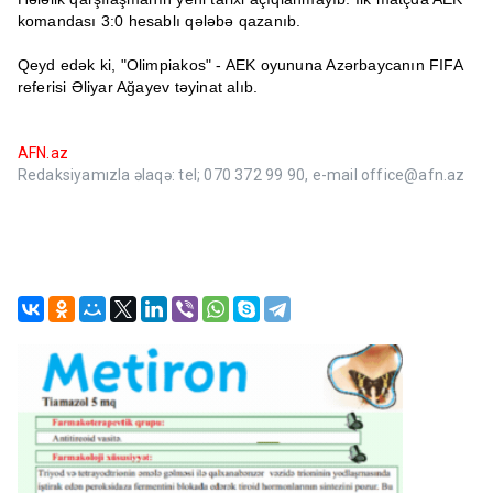
komandası 3:0 hesablı qələbə qazanıb.
Qeyd edək ki, "Olimpiakos" - AEK oyununa Azərbaycanın FIFA
referisi Əliyar Ağayev təyinat alıb.
AFN.az
Redaksiyamızla əlaqə: tel; 070 372 99 90, e-mail office@afn.az