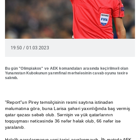
19:50 / 01.03.2023
Bu gün "Olimpiakos" və AEK komandaları arasında keçirilməli olan
Yunanıstan Kubokunun yarımfinal mərhələsinin cavab oyunu təxirə
salınıb.
"Report"un Pirey təmsilçisinin rəsmi saytına istinadən
məlumatına görə, buna Larisa şəhəri yaxınlığında baş vermiş
qatar qəzası səbəb olub. Sərnişin və yük qatarlarının
toqquşması nəticəsində 36 nəfər həlak olub, 66 nəfər isə
yaralanıb.
Hələlik qarşılaşmanın yeni tarixi açıqlanmayıb. İlk matçda AEK