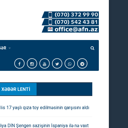
GƏR
XƏBƏR LENTİ
lis 17 yaşlı qıza toy edilməsinin qarşısını aldı
aliya DİN Şengen sazişinin İspaniya ilə nə vaxt