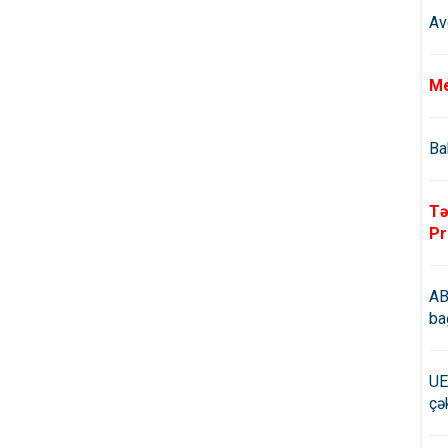
Av
Me
Ba
Tə
Pr
AB
ba
UE
çə