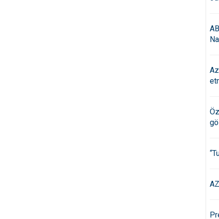
AB
Na
Az
et
Öz
gö
“T
AZ
Pr