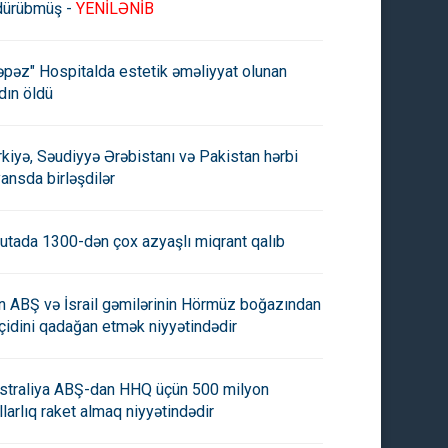
dürübmüş -
YENİLƏNİB
əpəz" Hospitalda estetik əməliyyat olunan
dın öldü
rkiyə, Səudiyyə Ərəbistanı və Pakistan hərbi
yansda birləşdilər
utada 1300-dən çox azyaşlı miqrant qalıb
an ABŞ və İsrail gəmilərinin Hörmüz boğazından
çidini qadağan etmək niyyətindədir
straliya ABŞ-dan HHQ üçün 500 milyon
llarlıq raket almaq niyyətindədir