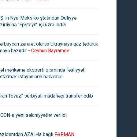
Ş-ın Nyu-Meksiko ştatından Ədliyyə
zirliyinə "Epşteyn" işi üzrə iddia
ərbaycan zərurət olarsa Ukraynaya qaz tədarük
məyə hazırdır -
Ceyhun Bayramov
əl məhkəmə eksperti qismində fəaliyyət
stərmək istəyənlərin nəzərinə!
uran Tovuz” serbiyalı müdafiəçi transfer edib
CON-a yeni səlahiyyətlər verildi
ezidentdən AZAL-la bağlı
FƏRMAN