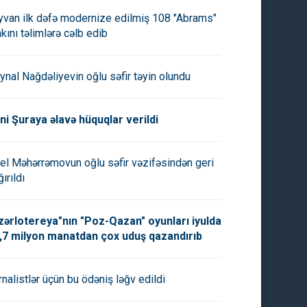
yvan ilk dəfə modernize edilmiş 108 "Abrams"
nkını təlimlərə cəlb edib
ynal Nağdəliyevin oğlu səfir təyin olundu
diyyə Ərəbistanı:
Dubayda vurulan PUA
ni Şuraya əlavə hüquqlar verildi
qalıqlarının düşməsi nəticəsin
2 nəfər yaralanıb
el Məhərrəmovun oğlu səfir vəzifəsindən geri
ırıldı
zərlotereya"nın "Poz-Qazan" oyunları iyulda
,7 milyon manatdan çox uduş qazandırıb
rnalistlər üçün bu ödəniş ləğv edildi