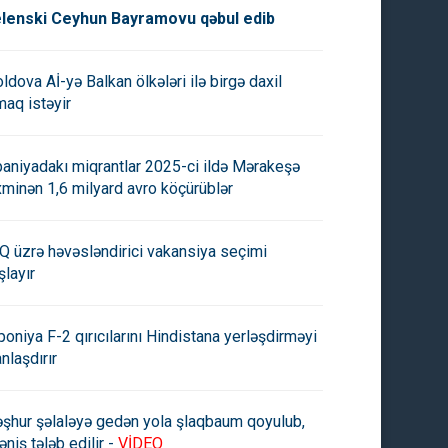
lenski Ceyhun Bayramovu qəbul edib
ldova Aİ-yə Balkan ölkələri ilə birgə daxil
maq istəyir
paniyadakı miqrantlar 2025-ci ildə Mərakeşə
xminən 1,6 milyard avro köçürüblər
Q üzrə həvəsləndirici vakansiya seçimi
şlayır
poniya F-2 qırıcılarını Hindistana yerləşdirməyi
anlaşdırır
şhur şəlaləyə gedən yola şlaqbaum qoyulub,
əniş tələb edilir -
VİDEO