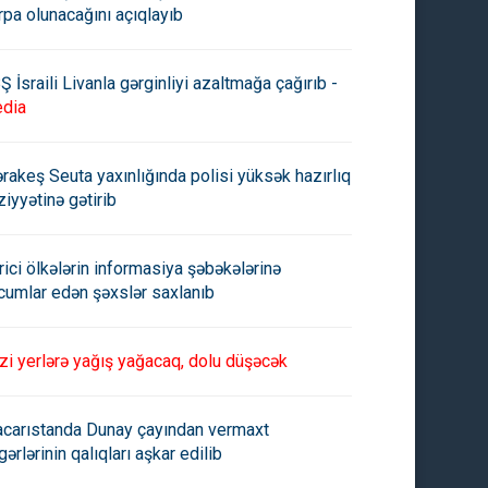
rpa olunacağını açıqlayıb
Ş İsraili Livanla gərginliyi azaltmağa çağırıb -
dia
rakeş Seuta yaxınlığında polisi yüksək hazırlıq
ziyyətinə gətirib
rici ölkələrin informasiya şəbəkələrinə
cumlar edən şəxslər saxlanıb
zi yerlərə yağış yağacaq, dolu düşəcək
carıstanda Dunay çayından vermaxt
gərlərinin qalıqları aşkar edilib