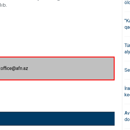
öl
ıb.
"K
qa
Tü
al
:office@afn.az
Se
İr
ke
Av
do