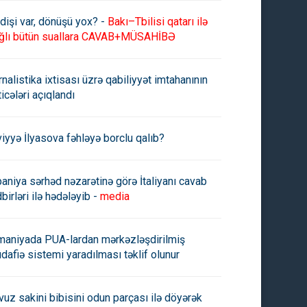
dişi var, dönüşü yox? -
Bakı–Tbilisi qatarı ilə
ğlı bütün suallara CAVAB+MÜSAHİBƏ
rnalistika ixtisası üzrə qabiliyyət imtahanının
ticələri açıqlandı
viyyə İlyasova fəhləyə borclu qalıb?
paniya sərhəd nəzarətinə görə İtaliyanı cavab
birləri ilə hədələyib -
media
maniyada PUA-lardan mərkəzləşdirilmiş
dafiə sistemi yaradılması təklif olunur
vuz sakini bibisini odun parçası ilə döyərək