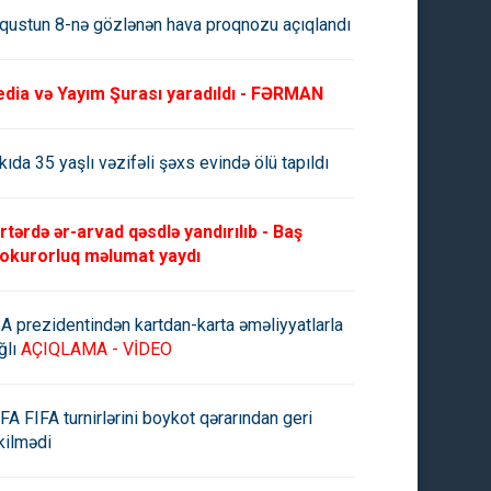
qustun 8-nə gözlənən hava proqnozu açıqlandı
dia və Yayım Şurası yaradıldı - FƏRMAN
kıda 35 yaşlı vəzifəli şəxs evində ölü tapıldı
rtərdə ər-arvad qəsdlə yandırılıb - Baş
okurorluq məlumat yaydı
A prezidentindən kartdan-karta əməliyyatlarla
ğlı
AÇIQLAMA - VİDEO
FA FIFA turnirlərini boykot qərarından geri
kilmədi