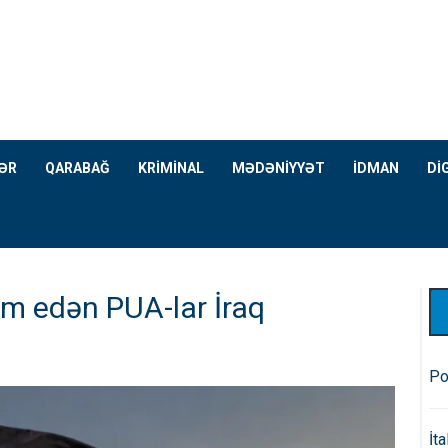
ƏR
QARABAĞ
KRİMİNAL
MƏDƏNİYYƏT
İDMAN
Dİ
m edən PUA-lar İraq
Po
İt