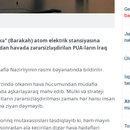
Ge
ba
Ju
əkə" (Barakah) atom elektrik stansiyasına
nə
an havada zərərsizləşdirilən PUA-ların İraq
Ül
iə Nazirliyinin rəsmi bəyanatında bildirilir.
İs
təd
 ərzində ölkənin hava hücumundan müdafiə
nda aşkarlayaraq məhv edib. Mülki və strateji
tların zərərsizləşdirilməsi zamanı hər hansı insan
Al
yinə ziyan dəyməyib.
mü
torinq mütəxəssisləri təsdiqləyib ki, həm mayın
To
onradan ələ keçirilən digər hava hədəfləri