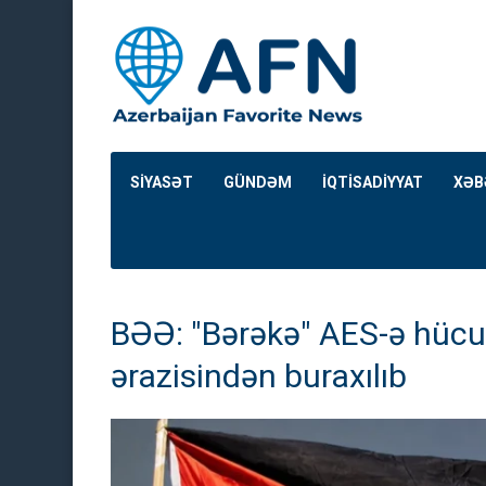
SİYASƏT
GÜNDƏM
İQTİSADİYYAT
XƏB
BƏƏ: "Bərəkə" AES-ə hücu
ərazisindən buraxılıb