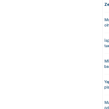
Ze
Mo
ol
İs
tə
Mİ
ba
Ya
pl
Mə
öd