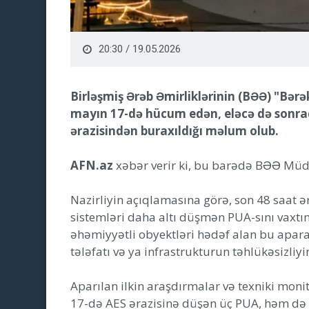
20:30 / 19.05.2026
Birləşmiş Ərəb Əmirliklərinin (BƏƏ) "Bər
mayın 17-də hücum edən, eləcə də sonrad
ərazisindən buraxıldığı məlum olub.
AFN.az
xəbər verir ki, bu barədə BƏƏ Müdaf
Nazirliyin açıqlamasına görə, son 48 saat
sistemləri daha altı düşmən PUA-sını vaxtı
əhəmiyyətli obyektləri hədəf alan bu apara
tələfatı və ya infrastrukturun təhlükəsizli
Aparılan ilkin araşdırmalar və texniki moni
17-də AES ərazisinə düşən üç PUA, həm də s