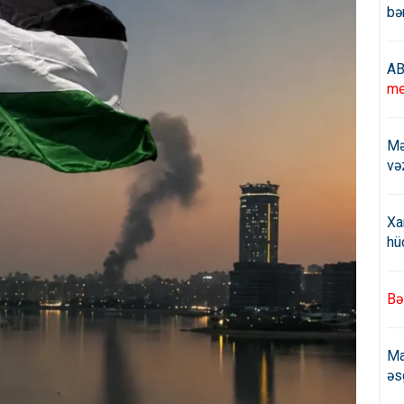
bə
AB
me
Mə
və
Xa
hü
Bə
Ma
əs