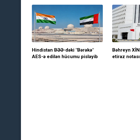
Hindistan BƏƏ-dəki "Bərəkə"
Bəhreyn XİN 
AES-ə edilən hücumu pisləyib
etiraz notas