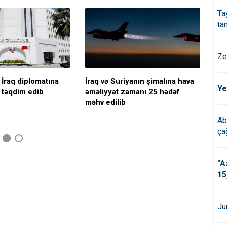
Ta
ta
Ze
İraq diplomatına
İraq və Suriyanın şimalına hava
Səu
Ye
ı təqdim edib
əməliyyat zamanı 25 hədəf
məhv edilib
Ab
çağ
"A
15
Ju