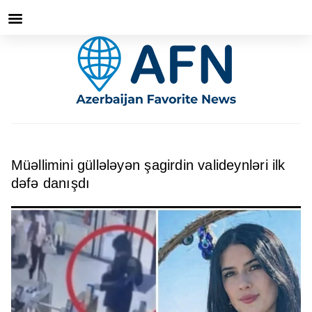
Müəllimini güllələyən şagirdin valideynləri ilk
dəfə danışdı