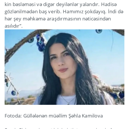
kin bəsləməsi və digər deyilənlər yalandır. Hadisə
gözlənilmədən baş verib. Hamımız şokdayıq. İndi də
hər şey məhkəmə araşdırmasının nəticəsindən
asılıdır”.
Fotoda: Güllələnən müəllim Şəhla Kamilova