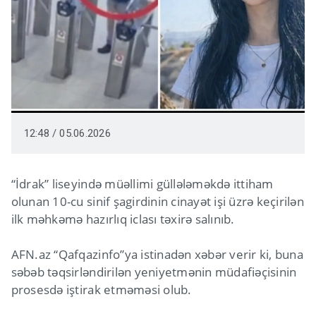
12:48 / 05.06.2026
“İdrak” liseyində müəllimi güllələməkdə ittiham
olunan 10-cu sinif şagirdinin cinayət işi üzrə keçirilən
ilk məhkəmə hazırlıq iclası təxirə salınıb.
AFN.az “Qafqazinfo”ya istinadən xəbər verir ki, buna
səbəb təqsirləndirilən yeniyetmənin müdafiəçisinin
prosesdə iştirak etməməsi olub.