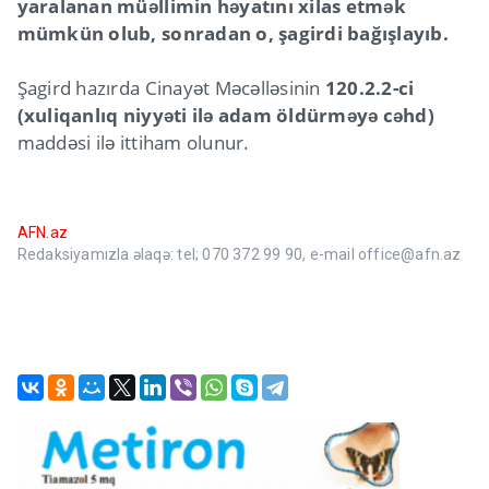
yaralanan müəllimin həyatını xilas etmək
mümkün olub, sonradan o, şagirdi bağışlayıb.
Şagird hazırda Cinayət Məcəlləsinin
120.2.2-ci
(xuliqanlıq niyyəti ilə adam öldürməyə cəhd)
maddəsi ilə ittiham olunur.
AFN.az
Redaksiyamızla əlaqə: tel; 070 372 99 90, e-mail office@afn.az