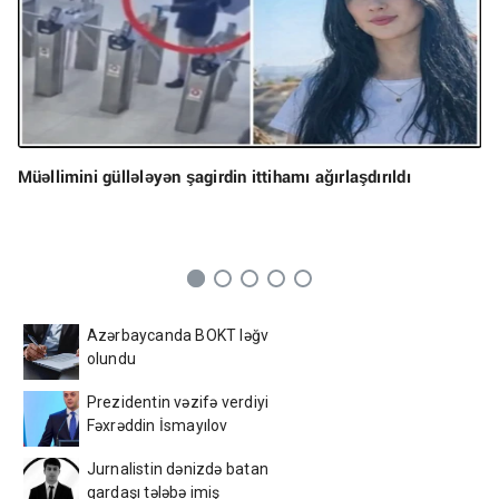
Müəllimini güllələyən şagirdin ittihamı ağırlaşdırıldı
Azərbaycanda BOKT ləğv
olundu
Prezidentin vəzifə verdiyi
Fəxrəddin İsmayılov
kimdir? - DOSYE
Jurnalistin dənizdə batan
qardaşı tələbə imiş