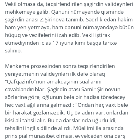
Vəkil olmasa da, təqsirləndirilən şagirdin valideynləri
məhkəməyə gəlib. Qanuni nümayəndə qismində
şagirdin anası Z.Şirinova tanınıb. Sədrlik edən hakim
həm yeniyetməyə, həm qanuni nümayəndəyə bütün
hüquq və vəzifələrini izah edib. Vəkil iştirak
etmədiyindən iclas 17 iyuna kimi başqa tarixə
salınıb.
Məhkəmə prosesindən sonra təqsirləndirilən
yeniyetmənin valideynləri ilk dəfə olaraq
“Qafqazinfo”nun əməkdaşının suallarını
cavablandırıblar. Şagirdin atası Samir Şirinovun
sözlərinə görə, oğlunun belə bir hadisə törədəcəyi
heç vaxt ağıllarına gəlməzdi: “Ondan heç vaxt belə
bir hərəkət gözləməzdik. Üç övladım var, onlardan
ikisi ali təhsil alır. Bu da dərslərində uğurlu idi,
təhsilini ingilis dilində alırdı. Müəllimi ilə arasında
prinsipial münasibət olması, əvvəlcədən ona qarşı