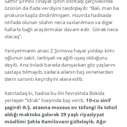
Samir Şirinov cinayət işinin istintaqı çərçivəsində
özünün də ifadə verdiyini təsdiqləyib: “Bəli, mən bə
prokurorluqda dindirilmişəm. Hazırda hadisədə
istifadə olunan silahın necə saxlanılması və digər
hallarla bağlı araşdırmalar davam edir. Görək necə
olacaq”.
Yeniyetmənin anası Z.Şirinova həyat yoldaşı kimi
oğlunun sakit, tərbiyəli və ağıllı uşaq olduğunu
deyib. Ana övladı barədə danışarkən göz yaşlarını
saxlaya bilməyib, sadəcə ailənin baş verənlərdən
dərin sarsıntı keçirdiyini əlavə edib.
Xatırladaq ki, hadisə bu ilin fevralında Bakıda
yerləşən “İdrak” liseyində baş verib.
10-cu sinif
şagirdi Ə.Ş. atasına məxsus ov tüfəngi ilə təhsil
aldığı məktəbə gələrək 29 yaşlı riyaziyyat
müəllimi Şəhla Kamilovanı güllələyib. Ağır