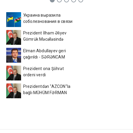
Украина выразила
соболезнования в связи
с гибелью граждан
Prezident İlham Əliyev
Азербайджана в
Gömrük Məcəlləsində
Черном море
dəyişikliyi təsdiqlədi
Elman Abdullayev geri
çağırıldı - SƏRƏNCAM
Prezident ona Şöhrət
ordeni verdi
Prezidentdən "AZCON"la
bağlı MÜHÜM FƏRMAN