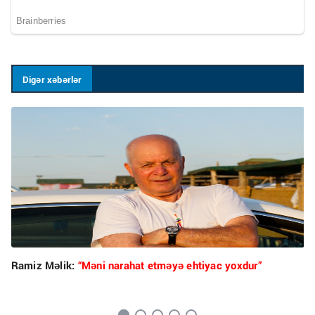
Digər xəbərlər
Ramiz Məlik:
“Məni narahat etməyə ehtiyac yoxdur”