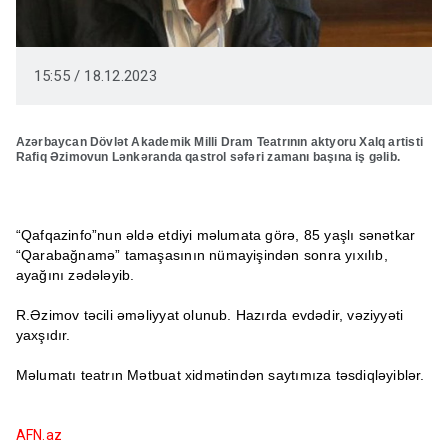
15:55 / 18.12.2023
Azərbaycan Dövlət Akademik Milli Dram Teatrının aktyoru Xalq artisti
Rafiq Əzimovun Lənkəranda qastrol səfəri zamanı başına iş gəlib.
“Qafqazinfo”nun əldə etdiyi məlumata görə, 85 yaşlı sənətkar
“Qarabağnamə” tamaşasının nümayişindən sonra yıxılıb,
ayağını zədələyib.
R.Əzimov təcili əməliyyat olunub. Hazırda evdədir, vəziyyəti
yaxşıdır.
Məlumatı teatrın Mətbuat xidmətindən saytımıza təsdiqləyiblər.
AFN.az