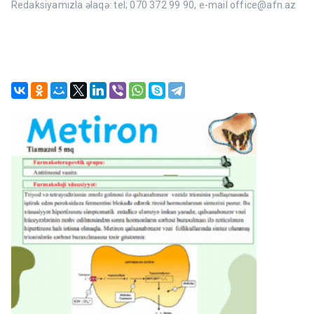
Redaksiyamızla əlaqə: tel; 070 372 99 90, e-mail office@afn.az