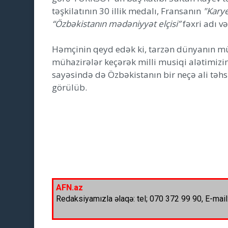
təşkilatının 30 illik medalı, Fransanın
"Karye
“Özbəkistanın mədəniyyət elçisi”
fəxri adı və
Həmçinin qeyd edək ki, tarzən dünyanın müxt
mühazirələr keçərək milli musiqi alətimizin
sayəsində də Özbəkistanın bir neçə ali təhs
görülüb.
AFN.az
Redaksiyamızla əlaqə: tel; 070 372 99 90, E-mail