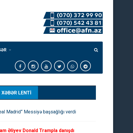
GƏR
XƏBƏR LENTİ
eal Madrid” Messiyə başsağlığı verdi
ham Əliyev Donald Trampla danışdı