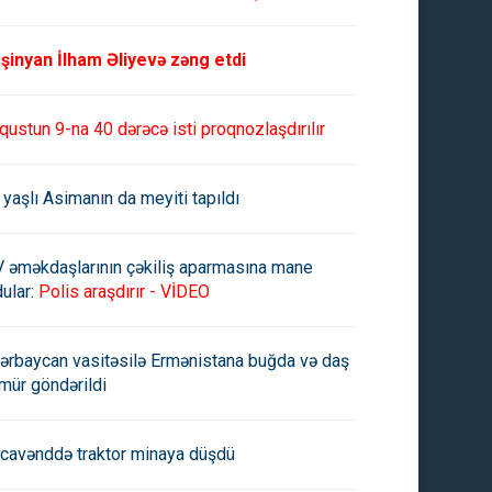
şinyan İlham Əliyevə zəng etdi
qustun 9-na 40 dərəcə isti proqnozlaşdırılır
 yaşlı Asimanın da meyiti tapıldı
V əməkdaşlarının çəkiliş aparmasına mane
ular:
Polis araşdırır - VİDEO
ərbaycan vasitəsilə Ermənistana buğda və daş
mür göndərildi
cavənddə traktor minaya düşdü