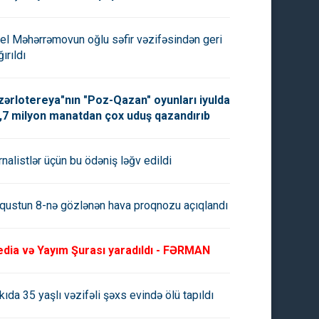
el Məhərrəmovun oğlu səfir vəzifəsindən geri
ırıldı
zərlotereya"nın "Poz-Qazan" oyunları iyulda
,7 milyon manatdan çox uduş qazandırıb
rnalistlər üçün bu ödəniş ləğv edildi
qustun 8-nə gözlənən hava proqnozu açıqlandı
dia və Yayım Şurası yaradıldı - FƏRMAN
kıda 35 yaşlı vəzifəli şəxs evində ölü tapıldı