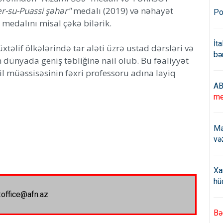
r-su-Puassi şəhər"
medalı (2019) və nəhayət
Po
 medalını misal çəkə bilərik.
İt
əlif ölkələrində tar aləti üzrə ustad dərsləri və
bə
 dünyada geniş təbliğinə nail olub. Bu fəaliyyət
il müəssisəsinin fəxri professoru adına layiq
AB
me
Mə
və
Xa
hü
:office@afn.az
Bə