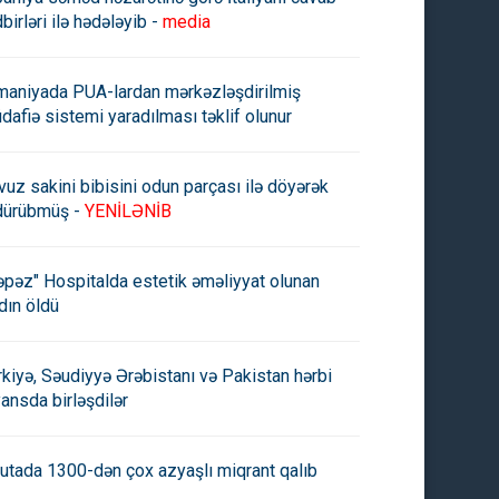
birləri ilə hədələyib -
media
maniyada PUA-lardan mərkəzləşdirilmiş
dafiə sistemi yaradılması təklif olunur
vuz sakini bibisini odun parçası ilə döyərək
dürübmüş -
YENİLƏNİB
əpəz" Hospitalda estetik əməliyyat olunan
dın öldü
rkiyə, Səudiyyə Ərəbistanı və Pakistan hərbi
yansda birləşdilər
utada 1300-dən çox azyaşlı miqrant qalıb