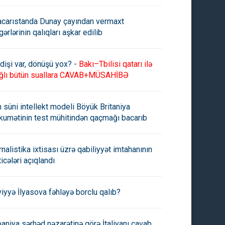
carıstanda Dunay çayından vermaxt
gərlərinin qalıqları aşkar edilib
dişi var, dönüşü yox? -
Bakı–Tbilisi qatarı ilə
ğlı bütün suallara CAVAB+MÜSAHİBƏ
n süni intellekt modeli Böyük Britaniya
kumətinin test mühitindən qaçmağı bacarıb
rnalistika ixtisası üzrə qabiliyyət imtahanının
nirə Paşayeva Ankarada
Azərbaycanın Birinci vitse-
ticələri açıqlandı
RKSOY-un "Altın Onur"
prezidenti Mehriban Əliyevanı
alına layiq görülüb
doğum günüdür
viyyə İlyasova fəhləyə borclu qalıb?
paniya sərhəd nəzarətinə görə İtaliyanı cavab