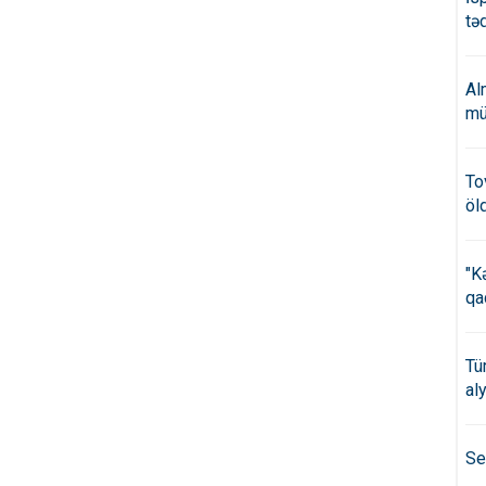
təd
Al
mü
To
öl
"K
qa
Tü
al
Se