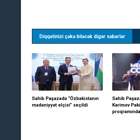
Diqqətinizi çəkə biləcək digər xəbərlər
Sahib Paşazadə “Özbəkistanın
Sahib Paşaz
mədəniyyət elçisi” seçildi
Kərimov Pak
proqramında 