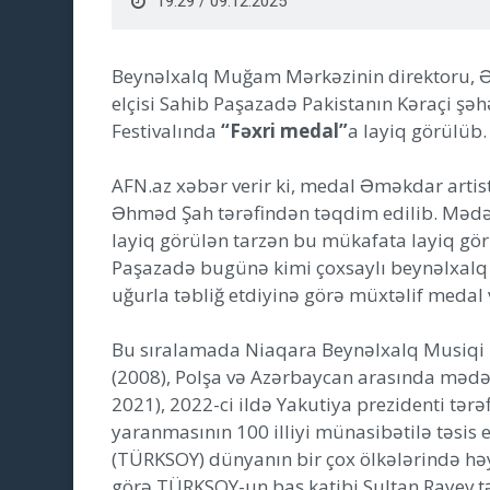
19:29 / 09.12.2025
Beynəlxalq Muğam Mərkəzinin direktoru, Ə
elçisi Sahib Paşazadə Pakistanın Kəraçi şə
Festivalında
“Fəxri medal”
a layiq görülüb.
AFN.az xəbər verir ki, medal Əməkdar artis
Əhməd Şah tərəfindən təqdim edilib. Mədən
layiq görülən tarzən bu mükafata layiq görü
Paşazadə bugünə kimi çoxsaylı beynəlxalq l
uğurla təbliğ etdiyinə görə müxtəlif medal v
Bu sıralamada Niaqara Beynəlxalq Musiqi 
(2008), Polşa və Azərbaycan arasında mədə
2021), 2022-ci ildə Yakutiya prezidenti tər
yaranmasının 100 illiyi münasibətilə təsis 
(TÜRKSOY) dünyanın bir çox ölkələrində həy
görə TÜRKSOY-un baş katibi Sultan Rayev 