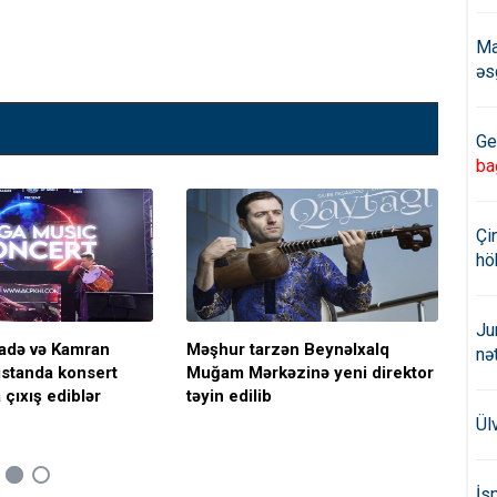
Ma
əs
Ge
ba
Çi
hö
Ju
adə və Kamran
Məşhur tarzən Beynəlxalq
Qə
nə
istanda konsert
Muğam Mərkəzinə yeni direktor
TÜ
çıxış ediblər
təyin edilib
med
Ül
İs