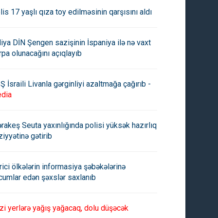
lis 17 yaşlı qıza toy edilməsinin qarşısını aldı
aliya DİN Şengen sazişinin İspaniya ilə nə vaxt
rpa olunacağını açıqlayıb
Ş İsraili Livanla gərginliyi azaltmağa çağırıb -
dia
rakeş Seuta yaxınlığında polisi yüksək hazırlıq
ziyyətinə gətirib
rici ölkələrin informasiya şəbəkələrinə
cumlar edən şəxslər saxlanıb
zi yerlərə yağış yağacaq, dolu düşəcək