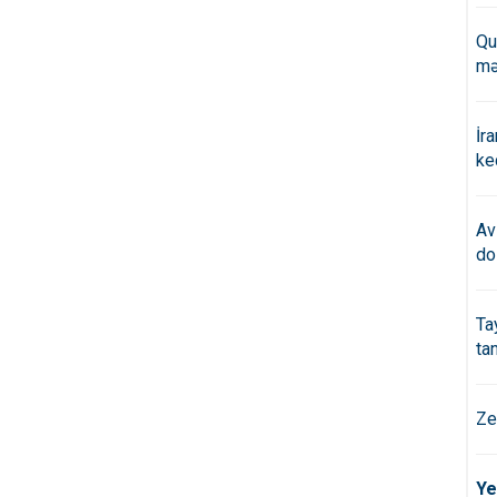
Qu
mə
İr
ke
Av
do
Ta
ta
Ze
Ye