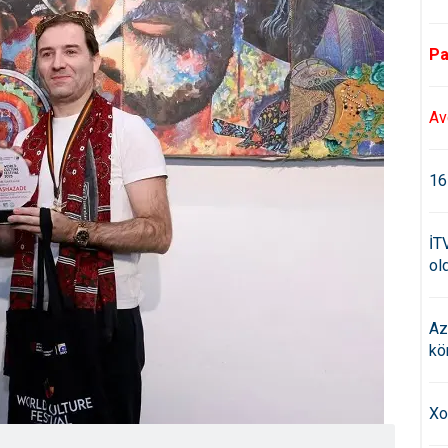
Pa
Av
16
İT
old
Az
kö
Xo