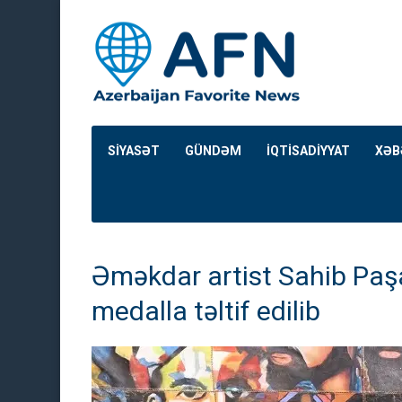
SİYASƏT
GÜNDƏM
İQTİSADİYYAT
XƏB
Əməkdar artist Sahib Paş
medalla təltif edilib