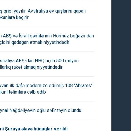
ş qripi yayılır: Avstraliya ev quşlarını qapalı
kanlara keçirir
an ABŞ və İsrail gəmilərinin Hörmüz boğazından
çidini qadağan etmək niyyətindədir
straliya ABŞ-dan HHQ üçün 500 milyon
llarlıq raket almaq niyyətindədir
yvan ilk dəfə modernize edilmiş 108 "Abrams"
nkını təlimlərə cəlb edib
ynal Nağdəliyevin oğlu səfir təyin olundu
ni Şuraya əlavə hüquqlar verildi