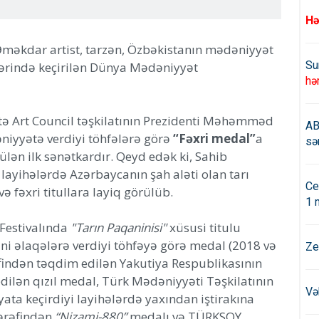
Hə
məkdar artist, tarzən, Özbəkistanın mədəniyyət
Su
hərində keçirilən Dünya Mədəniyyət
hə
tə Art Council təşkilatının Prezidenti Məhəmməd
AB
iyyətə verdiyi töhfələrə görə
“Fəxri medal”
a
sə
lən ilk sənətkardır. Qeyd edək ki, Sahib
ayihələrdə Azərbaycanın şah aləti olan tarı
Ce
ə fəxri titullara layiq görülüb.
1 
Festivalında
"Tarın Paqaninisi"
xüsusi titulu
ni əlaqələrə verdiyi töhfəyə görə medal (2018 və
Ze
əfindən təqdim edilən Yakutiya Respublikasının
edilən qızıl medal, Türk Mədəniyyəti Təşkilatının
Və
ata keçirdiyi layihələrdə yaxından iştirakına
tərəfindən
“Nizami-880”
medalı və TÜRKSOY