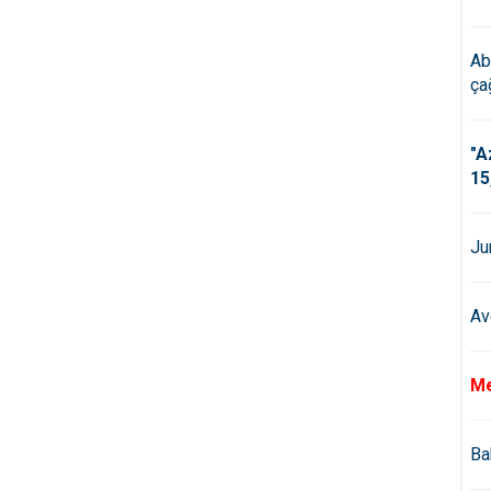
Ab
çağ
"A
15
Ju
Av
Me
Ba