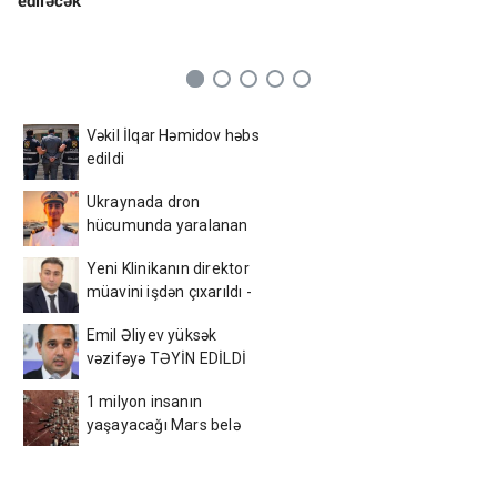
ediləcək
Vəkil İlqar Həmidov həbs
edildi
Ukraynada dron
hücumunda yaralanan
azərbaycanlı tələbə
Yeni Klinikanın direktor
VƏFAT ETDİ
müavini işdən çıxarıldı -
FOTO
Emil Əliyev yüksək
vəzifəyə TƏYİN EDİLDİ
1 milyon insanın
yaşayacağı Mars belə
görünəcək