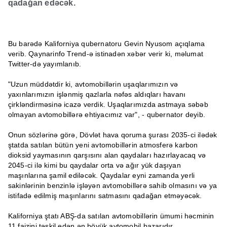
qadağan edəcək.
Bu barədə Kaliforniya qubernatoru Gevin Nyusom açıqlama
verib. Qaynarinfo Trend-ə istinadən xəbər verir ki, məlumat
Twitter-də yayımlanıb.
"Uzun müddətdir ki, avtomobillərin uşaqlarımızın və
yaxınlarımızın işlənmiş qazlarla nəfəs aldıqları havanı
çirkləndirməsinə icazə verdik. Uşaqlarımızda astmaya səbəb
olmayan avtomobillərə ehtiyacımız var", - qubernator deyib.
Onun sözlərinə görə, Dövlət hava qoruma şurası 2035-ci ilədək
ştatda satılan bütün yeni avtomobillərin atmosferə karbon
dioksid yaymasının qarşısını alan qaydaları hazırlayacaq və
2045-ci ilə kimi bu qaydalar orta və ağır yük daşıyan
maşınlarına şamil ediləcək. Qaydalar eyni zamanda yerli
sakinlərinin benzinlə işləyən avtomobillərə sahib olmasını və ya
istifadə edilmiş maşınlarını satmasını qadağan etməyəcək.
Kaliforniya ştatı ABŞ-da satılan avtomobillərin ümumi həcminin
11 faizini təşkil edən ən böyük avtomobil bazarıdır.