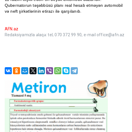
Qubernatorun təşəbbüsü planı real hesab etməyən avtomobil
və neft şirkətlərinin etirazı ilə qarşılanıb.
AFN.az
Redaksiyamızla əlaqə: tel; 070 372 99 90, e-mail office@afn.az