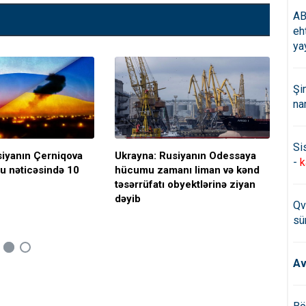
AB
eh
ya
Şi
na
Si
siyanın Çerniqova
Ukrayna: Rusiyanın Odessaya
Rus
-
k
u nəticəsində 10
hücumu zamanı liman və kənd
vur
təsərrüfatı obyektlərinə ziyan
dəyib
Qv
sü
Av