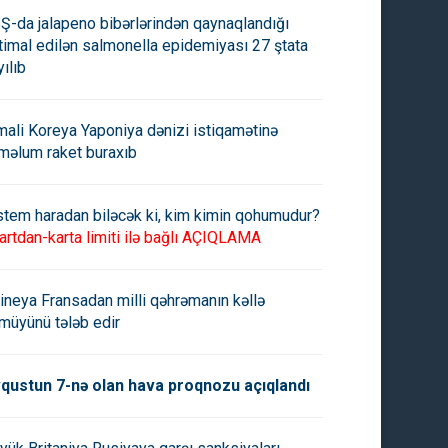
Ş-da jalapeno bibərlərindən qaynaqlandığı
timal edilən salmonella epidemiyası 27 ştata
yılıb
mali Koreya Yaponiya dənizi istiqamətinə
məlum raket buraxıb
stem haradan biləcək ki, kim kimin qohumudur?
iya 44 gündən sonra Kiyevi
Zelenski: "Rusiyaya məxsus
artdan-karta limiti ilə bağlı AÇIQLAMA
du: 13 nəfər yaralandı
PUA-nın Odessada yaşayış
binasını vurması nəticəsində 2
nəfər ölüb"
ineya Fransadan milli qəhrəmanın kəllə
müyünü tələb edir
qustun 7-nə olan hava proqnozu açıqlandı