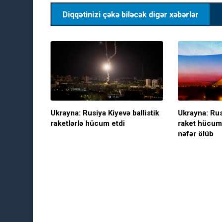
Diqqətinizi çəkə biləcək digər xəbərlər
Ukrayna: Rusiya Kiyevə ballistik
Ukrayna: Ru
raketlərlə hücum etdi
raket hücum
nəfər ölüb