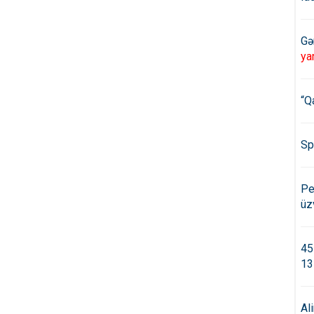
Gə
ya
“Q
Sp
Pe
üz
45
13
Al