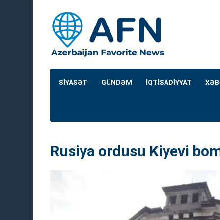
SİYASƏT
GÜNDƏM
İQTİSADİYYAT
XƏB
Rusiya ordusu Kiyevi bo