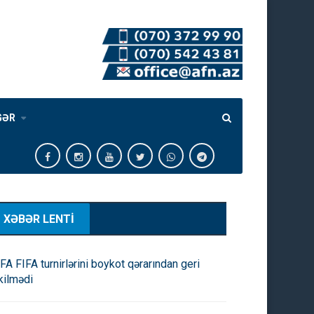
GƏR
XƏBƏR LENTİ
FA FIFA turnirlərini boykot qərarından geri
kilmədi