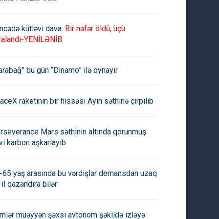
ncədə kütləvi dava:
Bir nəfər öldü, üçü
ralandı-YENİLƏNİB
arabağ” bu gün “Dinamo” ilə oynayır
aceX raketinin bir hissəsi Ayın səthinə çırpılıb
rseverance Mars səthinin altında qorunmuş
vi karbon aşkarlayıb
-65 yaş arasında bu vərdişlər demansdan uzaq
 il qazandıra bilər
imlər müəyyən şəxsi avtonom şəkildə izləyə