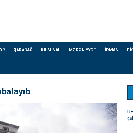
ƏR
QARABAĞ
KRİMİNAL
MƏDƏNİYYƏT
İDMAN
Dİ
mbalayıb
UE
çə