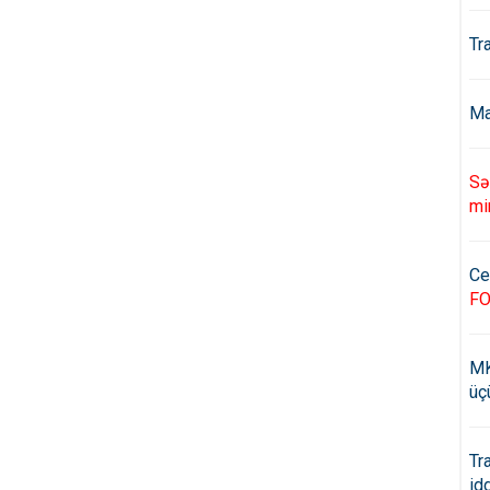
Tr
Ma
Sə
mi
Ce
F
MK
üç
Tr
id