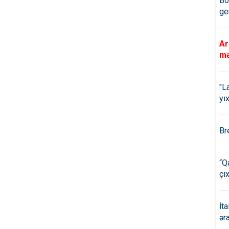
Bö
ge
Ar
mə
"L
yıx
Br
“Q
çıx
İt
ər