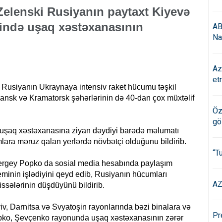
Zelenski Rusiyanın paytaxt Kiyevə
sində uşaq xəstəxanasının
AB
Na
Az
et
 Rusiyanın Ukraynaya intensiv raket hücumu təşkil
yansk və Kramatorsk şəhərlərinin də 40-dan çox müxtəlif
Öz
gö
ə uşaq xəstəxanasına ziyan dəydiyi barədə məlumatı
mlara məruz qalan yerlərdə növbətçi olduğunu bildirib.
“T
Sergey Popko da sosial media hesabında paylaşım
inin işlədiyini qeyd edib, Rusiyanın hücumları
AZ
issələrinin düşdüyünü bildirib.
v, Darnitsa və Svyatoşin rayonlarında bəzi binalara və
Pr
 Popko, Şevçenko rayonunda uşaq xəstəxanasının zərər