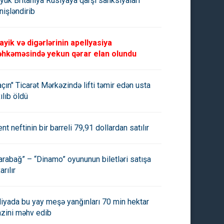
yük Britaniya Rusiyaya qarşı sanksiyaları
nişləndirib
ayik və digərlərinin apellyasiya
hkəməsində yekun qərar elan olundu
açın" Ticarət Mərkəzində lifti təmir edən usta
ılıb öldü
ent neftinin bir barreli 79,91 dollardan satılır
arabağ” – “Dinamo” oyununun biletləri satışa
arılır
aliyada bu yay meşə yanğınları 70 min hektar
azini məhv edib