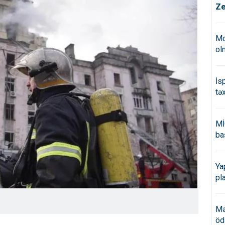
Ze
Mo
ol
İs
tə
Mİ
ba
Ya
pl
Mə
öd