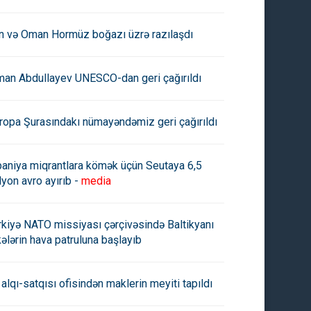
an və Oman Hormüz boğazı üzrə razılaşdı
man Abdullayev UNESCO-dan geri çağırıldı
ropa Şurasındakı nümayəndəmiz geri çağırıldı
paniya miqrantlara kömək üçün Seutaya 6,5
lyon avro ayırıb -
media
rkiyə NATO missiyası çərçivəsində Baltikyanı
kələrin hava patruluna başlayıb
 alqı-satqısı ofisindən maklerin meyiti tapıldı