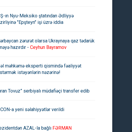
Ş-ın Nyu-Meksiko ştatından Ədliyyə
zirliyinə "Epşteyn" işi üzrə iddia
ərbaycan zərurət olarsa Ukraynaya qaz tədarük
məyə hazırdır -
Ceyhun Bayramov
əl məhkəmə eksperti qismində fəaliyyət
stərmək istəyənlərin nəzərinə!
uran Tovuz” serbiyalı müdafiəçi transfer edib
CON-a yeni səlahiyyətlər verildi
ezidentdən AZAL-la bağlı
FƏRMAN