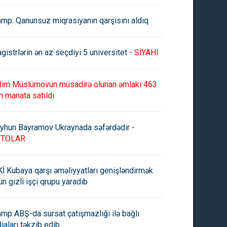
amp: Qanunsuz miqrasiyanın qarşısını aldıq
gistrlərin ən az seçdiyi 5 universitet -
SİYAHI
lim Müslümovun müsadirə olunan əmlakı 463
n manata satıldı
yhun Bayramov Ukraynada səfərdədir -
OTOLAR
İ Kubaya qarşı əməliyyatları genişləndirmək
ün gizli işçi qrupu yaradıb
amp ABŞ-da sursat çatışmazlığı ilə bağlı
diaları təkzib edib