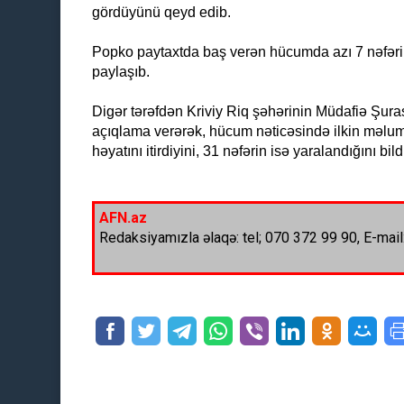
gördüyünü qeyd edib.
Popko paytaxtda baş verən hücumda azı 7 nəfəri
paylaşıb.
Digər tərəfdən Kriviy Riq şəhərinin Müdafiə Şura
açıqlama verərək, hücum nəticəsində ilkin məlum
həyatını itirdiyini, 31 nəfərin isə yaralandığını bildi
AFN.az
Redaksiyamızla əlaqə: tel; 070 372 99 90, E-mail