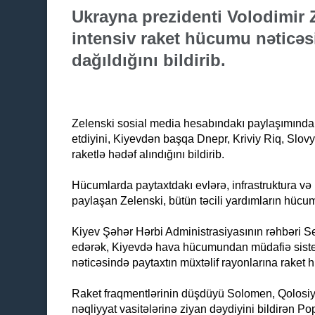
Ukrayna prezidenti Volodimir 
intensiv raket hücumu nəticə
dağıldığını bildirib.
Zelenski sosial media hesabındakı paylaşımında
etdiyini, Kiyevdən başqa Dnepr, Kriviy Riq, Slov
raketlə hədəf alındığını bildirib.
Hücumlarda paytaxtdakı evlərə, infrastruktura v
paylaşan Zelenski, bütün təcili yardımların hücu
Kiyev Şəhər Hərbi Administrasiyasının rəhbəri 
edərək, Kiyevdə hava hücumundan müdafiə sistem
nəticəsində paytaxtın müxtəlif rayonlarına raket h
Raket fraqmentlərinin düşdüyü Solomen, Qolosiyi
nəqliyyat vasitələrinə ziyan dəydiyini bildirən