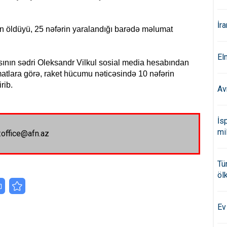
İr
n öldüyü, 25 nəfərin yaralandığı barədə məlumat
El
sının sədri Oleksandr Vilkul sosial media hesabından
atlara görə, raket hücumu nəticəsində 10 nəfərin
rib.
Av
İs
mi
:office@afn.az
Tü
öl
Ev