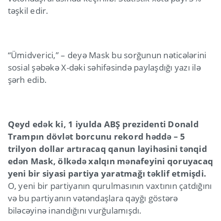
təşkil edir.
“Ümidverici,” – deyə Mask bu sorğunun nəticələrini
sosial şəbəkə X-dəki səhifəsində paylaşdığı yazı ilə
şərh edib.
Qeyd edək ki, 1 iyulda ABŞ prezidenti Donald
Trampın dövlət borcunu rekord həddə – 5
trilyon dollar artıracaq qanun layihəsini tənqid
edən Mask, ölkədə xalqın mənafeyini qoruyacaq
yeni bir siyasi partiya yaratmağı təklif etmişdi.
O, yeni bir partiyanın qurulmasının vaxtının çatdığını
və bu partiyanın vətəndaşlara qayğı göstərə
biləcəyinə inandığını vurğulamışdı.