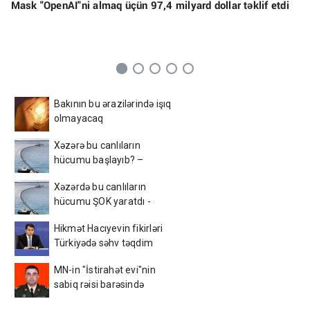
Mask "OpenAI"ni almaq üçün 97,4 milyard dollar təklif etdi
Bakının bu ərazilərində işıq
olmayacaq
Xəzərə bu canlıların
hücumu başlayıb? –
Görüntülər narahatlıq
Xəzərdə bu canlıların
yaratdı / FOTO
hücumu ŞOK yaratdı -
AçıqlamaVİDEO
Hikmət Hacıyevin fikirləri
Türkiyədə səhv təqdim
edildi - FOTO
MN-in "İstirahət evi"nin
sabiq rəisi barəsində
MƏHKƏMƏ QƏRARI