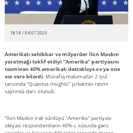
18:18 / 04.07.2025
Amerikalı sahibkar və milyarder İlon Maskın
yaratmağı təklif etdiyi “Amerika” partiyasını
təxminən 40% amerikalı dəstəkləyə və ya ona
səs verə bilərdi.
Müvafiq məlumatlar 2 iyul
tarixində “Quantus Insights” şirkətinin rəsmi
saytında dərc olunub.
“İlon Maskın irəli sürdüyü "Amerika" partiyası
ideyası respondentlərin 40%-i, xüsusilə gənc
seçicilər və kişi respublikaçılar arasında maraq