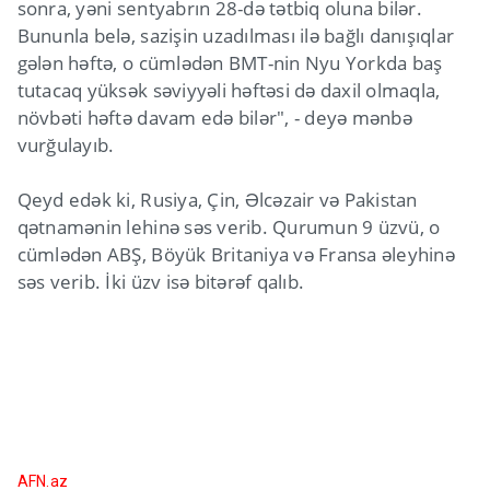
sonra, yəni sentyabrın 28-də tətbiq oluna bilər.
Bununla belə, sazişin uzadılması ilə bağlı danışıqlar
gələn həftə, o cümlədən BMT-nin Nyu Yorkda baş
tutacaq yüksək səviyyəli həftəsi də daxil olmaqla,
növbəti həftə davam edə bilər", - deyə mənbə
vurğulayıb.
Qeyd edək ki, Rusiya, Çin, Əlcəzair və Pakistan
qətnamənin lehinə səs verib. Qurumun 9 üzvü, o
cümlədən ABŞ, Böyük Britaniya və Fransa əleyhinə
səs verib. İki üzv isə bitərəf qalıb.
AFN.az