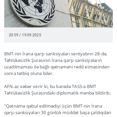
20:59 / 19.09.2025
BMT-nin İrana qarşı sanksiyaları sentyabrın 28-də,
Təhlükəsizlik Şurasının İrana qarşı sanksiyaların
uzadılmaması ilə bağlı qətnaməni rədd etməsindən
sonra tətbiq oluna bilər.
AFN.az xəbər verir ki, bu barədə TASS-a BMT
Təhlükəsizlik Şurasındakı diplomatik mənbə bildirib.
"Qətnamə qəbul edilmədiyi üçün BMT-nin İrana
qarşı sanksiyaları 30 günlük müddət başa çatdıqdan