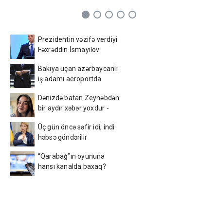
Prezidentin vəzifə verdiyi
Fəxrəddin İsmayılov
kimdir? - DOSYE
Bakıya uçan azərbaycanlı
iş adamı aeroportda
saxlanıldı
Dənizdə batan Zeynəbdən
bir aydır xəbər yoxdur -
Foto
Üç gün öncə səfir idi, indi
həbsə göndərilir
“Qarabağ”ın oyununa
hansı kanalda baxaq?