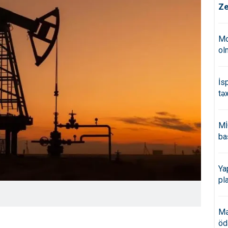
Ze
Mo
ol
İs
tə
Mİ
ba
Ya
pl
Mə
öd