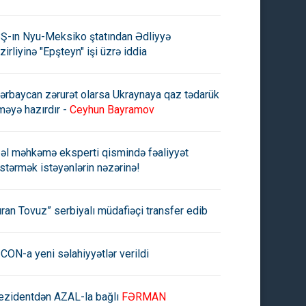
Ş-ın Nyu-Meksiko ştatından Ədliyyə
zirliyinə "Epşteyn" işi üzrə iddia
ərbaycan zərurət olarsa Ukraynaya qaz tədarük
məyə hazırdır -
Ceyhun Bayramov
əl məhkəmə eksperti qismində fəaliyyət
stərmək istəyənlərin nəzərinə!
uran Tovuz” serbiyalı müdafiəçi transfer edib
CON-a yeni səlahiyyətlər verildi
ezidentdən AZAL-la bağlı
FƏRMAN