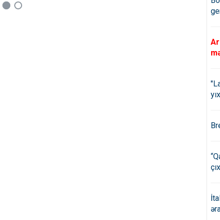
Bö
ge
Ar
mə
"L
yıx
Br
“Q
çıx
İt
ər