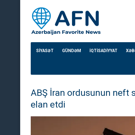
SİYASƏT
GÜNDƏM
İQTİSADİYYAT
XƏB
ABŞ İran ordusunun neft s
elan etdi