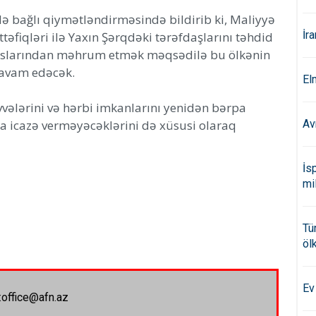
lə bağlı qiymətləndirməsində bildirib ki, Maliyyə
İr
təfiqləri ilə Yaxın Şərqdəki tərəfdaşlarını təhdid
rslarından məhrum etmək məqsədilə bu ölkənin
 davam edəcək.
El
vvələrini və hərbi imkanlarını yenidən bərpa
na icazə verməyəcəklərini də xüsusi olaraq
Av
İs
mi
Tü
öl
Ev
:office@afn.az