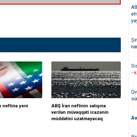
AB
eh
ya
Şi
na
Si
-
k
Qv
sü
 neftinə yeni
ABŞ İran neftinin satışına
Böy
verilən müvəqqəti icazənin
İra
Av
müddətini uzatmayacaq