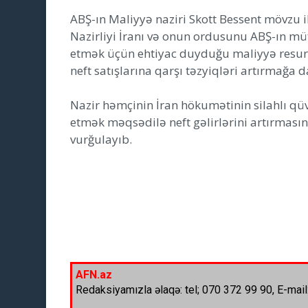
ABŞ-ın Maliyyə naziri Skott Bessent mövzu i
Nazirliyi İranı və onun ordusunu ABŞ-ın müt
etmək üçün ehtiyac duyduğu maliyyə resu
neft satışlarına qarşı təzyiqləri artırmağa
Nazir həmçinin İran hökumətinin silahlı qü
etmək məqsədilə neft gəlirlərini artırması
vurğulayıb.
AFN.az
Redaksiyamızla əlaqə: tel; 070 372 99 90, E-mail