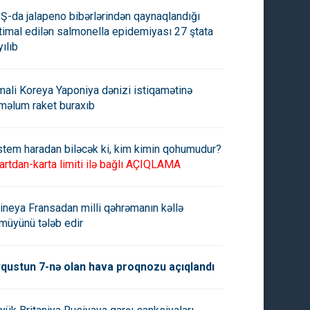
Ş-da jalapeno bibərlərindən qaynaqlandığı
timal edilən salmonella epidemiyası 27 ştata
yılıb
mali Koreya Yaponiya dənizi istiqamətinə
məlum raket buraxıb
stem haradan biləcək ki, kim kimin qohumudur?
artdan-karta limiti ilə bağlı AÇIQLAMA
ineya Fransadan milli qəhrəmanın kəllə
müyünü tələb edir
ük Britaniya və ABŞ-dan
ABŞ İranla əlaqəli
na qarşı yeni sanksiyalar
kriptovalyutanı dondurdu
qustun 7-nə olan hava proqnozu açıqlandı