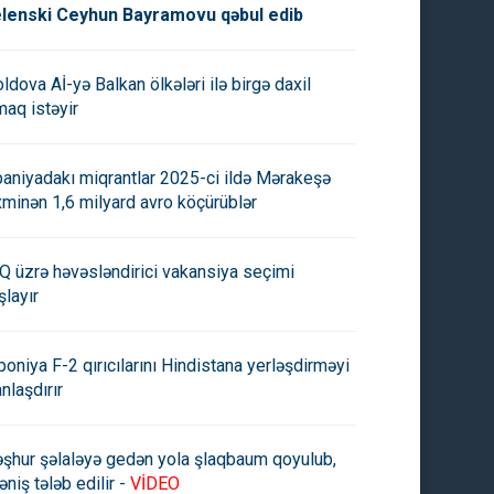
lenski Ceyhun Bayramovu qəbul edib
ldova Aİ-yə Balkan ölkələri ilə birgə daxil
maq istəyir
paniyadakı miqrantlar 2025-ci ildə Mərakeşə
xminən 1,6 milyard avro köçürüblər
Q üzrə həvəsləndirici vakansiya seçimi
şlayır
poniya F-2 qırıcılarını Hindistana yerləşdirməyi
anlaşdırır
şhur şəlaləyə gedən yola şlaqbaum qoyulub,
əniş tələb edilir -
VİDEO