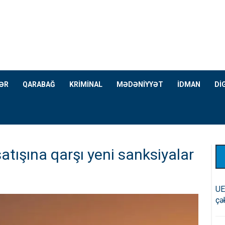
ƏR
QARABAĞ
KRİMİNAL
MƏDƏNİYYƏT
İDMAN
Dİ
atışına qarşı yeni sanksiyalar
UE
çə