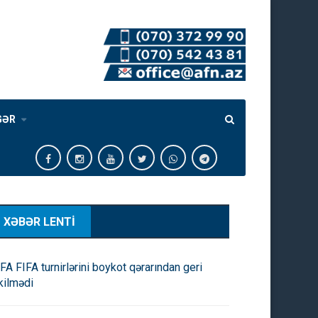
GƏR
XƏBƏR LENTİ
FA FIFA turnirlərini boykot qərarından geri
kilmədi