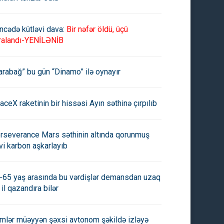
ncədə kütləvi dava:
Bir nəfər öldü, üçü
ralandı-YENİLƏNİB
arabağ” bu gün “Dinamo” ilə oynayır
aceX raketinin bir hissəsi Ayın səthinə çırpılıb
rseverance Mars səthinin altında qorunmuş
vi karbon aşkarlayıb
-65 yaş arasında bu vərdişlər demansdan uzaq
 il qazandıra bilər
imlər müəyyən şəxsi avtonom şəkildə izləyə