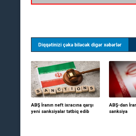
Diqqətinizi çəkə biləcək digər xəbərlər
ABŞ İranın neft ixracına qarşı
ABŞ-dan İran
yeni sanksiyalar tətbiq edib
sanksiya