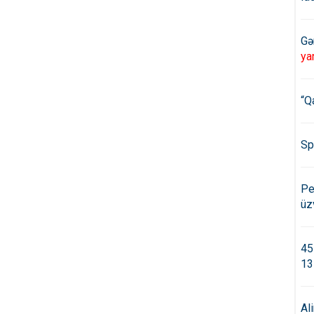
Gə
ya
“Q
Sp
Pe
üz
45
13
Al