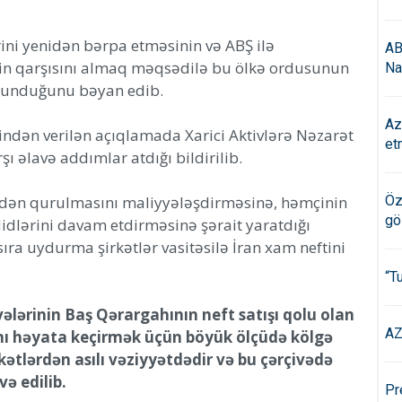
rini yenidən bərpa etməsinin və ABŞ ilə
AB
inin qarşısını almaq məqsədilə bu ölkə ordusunun
Na
 olunduğunu bəyan edib.
Az
yindən verilən açıqlamada Xarici Aktivlərə Nəzarət
et
şı əlavə addımlar atdığı bildirilib.
yenidən qurulmasını maliyyələşdirməsinə, həmçinin
Öz
gö
idlərini davam etdirməsinə şərait yaratdığı
ra uydurma şirkətlər vasitəsilə İran xam neftini
“T
ələrinin Baş Qərargahının neft satışı qolu olan
AZ
ını həyata keçirmək üçün böyük ölçüdə kölgə
tlərdən asılı vəziyyətdədir və bu çərçivədə
və edilib.
Pr