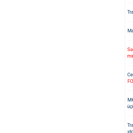
Tr
Ma
Sə
mi
Ce
F
MK
üç
Tr
id