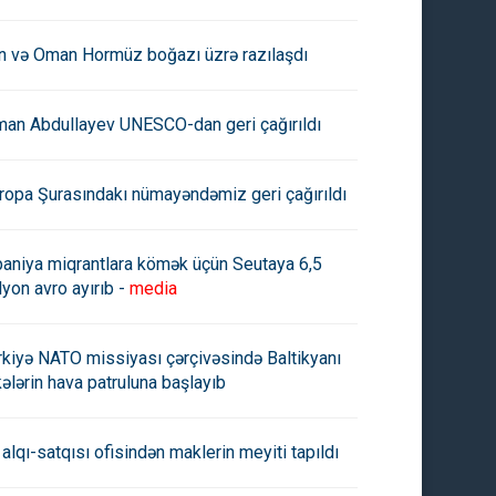
an və Oman Hormüz boğazı üzrə razılaşdı
man Abdullayev UNESCO-dan geri çağırıldı
ropa Şurasındakı nümayəndəmiz geri çağırıldı
paniya miqrantlara kömək üçün Seutaya 6,5
lyon avro ayırıb -
media
rkiyə NATO missiyası çərçivəsində Baltikyanı
kələrin hava patruluna başlayıb
 alqı-satqısı ofisindən maklerin meyiti tapıldı