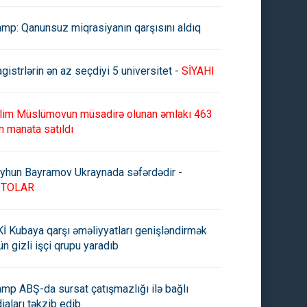
amp: Qanunsuz miqrasiyanın qarşısını aldıq
gistrlərin ən az seçdiyi 5 universitet -
SİYAHI
lim Müslümovun müsadirə olunan əmlakı 463
n manata satıldı
yhun Bayramov Ukraynada səfərdədir -
OTOLAR
İ Kubaya qarşı əməliyyatları genişləndirmək
ün gizli işçi qrupu yaradıb
amp ABŞ-da sursat çatışmazlığı ilə bağlı
diaları təkzib edib