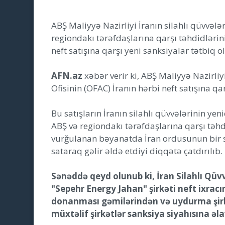
ABŞ Maliyyə Nazirliyi İranın silahlı qüvvələ
regiondakı tərəfdaşlarına qarşı təhdidlər
neft satışına qarşı yeni sanksiyalar tətbiq
AFN.az
xəbər verir ki, ABŞ Maliyyə Nazirli
Ofisinin (OFAC) İranın hərbi neft satışına qar
Bu satışların İranın silahlı qüvvələrinin 
ABŞ və regiondakı tərəfdaşlarına qarşı təhd
vurğulanan bəyanatda İran ordusunun bir sı
sataraq gəlir əldə etdiyi diqqətə çatdırılıb.
Sənəddə qeyd olunub ki, İran Silahlı Qüvv
"Sepehr Energy Jahan" şirkəti neft ixrac
donanması gəmilərindən və uydurma şirkə
müxtəlif şirkətlər sanksiya siyahısına əla