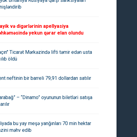
yük Britaniya Rusiyaya qarşı sanksiyaları
nişləndirib
ayik və digərlərinin apellyasiya
hkəməsində yekun qərar elan olundu
açın" Ticarət Mərkəzində lifti təmir edən usta
ılıb öldü
ent neftinin bir barreli 79,91 dollardan satılır
arabağ” – “Dinamo” oyununun biletləri satışa
arılır
aliyada bu yay meşə yanğınları 70 min hektar
azini məhv edib