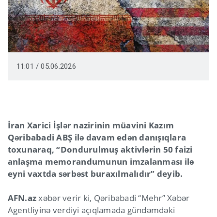
11:01 / 05.06.2026
İran Xarici İşlər nazirinin müavini Kazım
Qəribabadi ABŞ ilə davam edən danışıqlara
toxunaraq, “Dondurulmuş aktivlərin 50 faizi
anlaşma memorandumunun imzalanması ilə
eyni vaxtda sərbəst buraxılmalıdır” deyib.
AFN.az
xəbər verir ki, Qəribabadi “Mehr” Xəbər
Agentliyinə verdiyi açıqlamada gündəmdəki