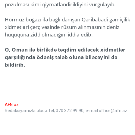
pozulması kimi qiymətləndirildiyini vurğulayıb.
Hörmüz boğazı ilə bağlı danışan Qəribabadi gəmiçilik
xidmətləri çərçivəsində rüsum alınmasının dəniz
hüququna zidd olmadığını iddia edib.
O, Oman ilə birlikdə təqdim ediləcək xidmətlər
qarşılığında ödəniş tələb oluna biləcəyini də
bildirib.
AFN.az
Redaksiyamızla əlaqə: tel; 070 372 99 90, e-mail office@afn.az