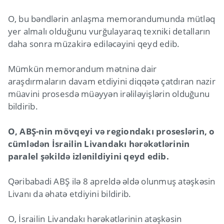
O, bu bəndlərin anlaşma memorandumunda mütləq
yer almalı olduğunu vurğulayaraq texniki detalların
daha sonra müzakirə ediləcəyini qeyd edib.
Mümkün memorandum mətninə dair
araşdırmaların davam etdiyini diqqətə çatdıran nazir
müavini prosesdə müəyyən irəliləyişlərin olduğunu
bildirib.
O, ABŞ-nin mövqeyi və regiondakı proseslərin, o
cümlədən İsrailin Livandakı hərəkətlərinin
paralel şəkildə izlənildiyini qeyd edib.
Qəribabadi ABŞ ilə 8 apreldə əldə olunmuş atəşkəsin
Livanı da əhatə etdiyini bildirib.
O, İsrailin Livandakı hərəkətlərinin atəşkəsin