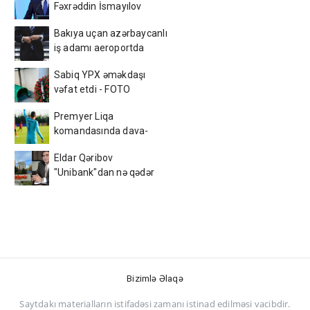
Fəxrəddin İsmayılov
kimdir? - DOSYE
Bakıya uçan azərbaycanlı
iş adamı aeroportda
saxlanıldı
Sabiq YPX əməkdaşı
vəfat etdi - FOTO
Premyer Liqa
komandasında dava-
dalaş - Hirslənib yoldaşını
Eldar Qəribov
döydü!
"Unibank"dan nə qədər
qazanır? – RƏQƏMLƏR
Bizimlə Əlaqə
Saytdakı materialların istifadəsi zamanı istinad edilməsi vacibdir.