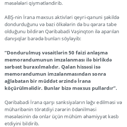
məsələləri qiymətləndirib.
ABŞ-nin İrana məxsus aktivləri qeyri-qanuni şəkildə
dondurduğunu və bəzi ölkələrin də bu qərara tabe
olduğunu bildirən Qəribabadi Vaşinqton ilə aparılan
danışıqlar barədə bunları söyləyib:
“Dondurulmuş vəsaitlərin 50 faizi anlaşma
memorandumunun imzalanması ilə birlikdə
sərbəst buraxılmalıdır. Qalan hissəsi isə
memorandumun imzalanmasından sonra
ağlabatan bir müddət ərzində İrana
köçürülməlidir. Bunlar bizə məxsus pullardır”.
Qəribabadi İrana qarşı sanksiyaların ləğv edilməsi və
müharibənin törətdiyi zərərin ödənilməsi
məsələsinin də onlar üçün mühüm əhəmiyyət kəsb
etdiyini bildirib.