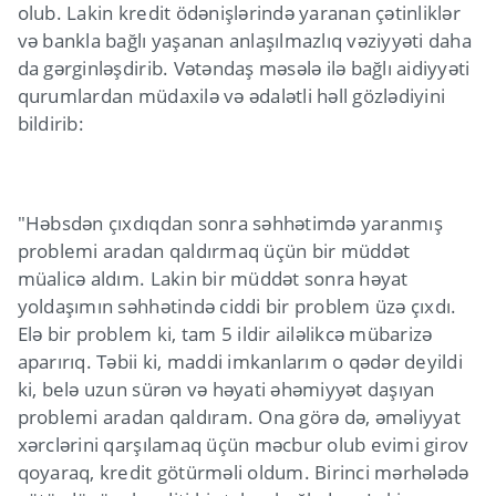
olub. Lakin kredit ödənişlərində yaranan çətinliklər
və bankla bağlı yaşanan anlaşılmazlıq vəziyyəti daha
da gərginləşdirib. Vətəndaş məsələ ilə bağlı aidiyyəti
qurumlardan müdaxilə və ədalətli həll gözlədiyini
bildirib:
"Həbsdən çıxdıqdan sonra səhhətimdə yaranmış
problemi aradan qaldırmaq üçün bir müddət
müalicə aldım. Lakin bir müddət sonra həyat
yoldaşımın səhhətində ciddi bir problem üzə çıxdı.
Elə bir problem ki, tam 5 ildir ailəlikcə mübarizə
aparırıq. Təbii ki, maddi imkanlarım o qədər deyildi
ki, belə uzun sürən və həyati əhəmiyyət daşıyan
problemi aradan qaldıram. Ona görə də, əməliyyat
xərclərini qarşılamaq üçün məcbur olub evimi girov
qoyaraq, kredit götürməli oldum. Birinci mərhələdə