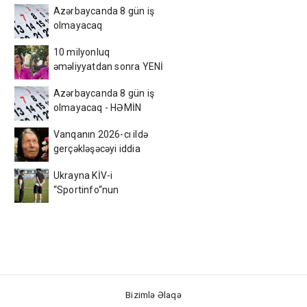
Azərbaycanda 8 gün iş
olmayacaq
10 milyonluq
əməliyyatdan sonra YENİ
GÖRÜNÜŞÜ gündəm oldu -
Azərbaycanda 8 gün iş
FOTOLAR
olmayacaq - HƏMİN
TARİXLƏR
Vanqanın 2026-cı ildə
gerçəkləşəcəyi iddia
olunan hansı proqnozları
Ukrayna KİV-i
var?
“Sportinfo“nun
“Neftçi“dən yaydığı ŞOK
XƏBƏRİ təsdiqlədi!
Bizimlə Əlaqə