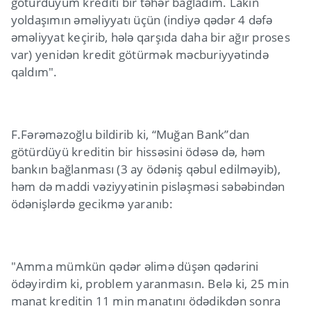
götürdüyüm krediti bir təhər bağladım. Lakin
yoldaşımın əməliyyatı üçün (indiyə qədər 4 dəfə
əməliyyat keçirib, hələ qarşıda daha bir ağır proses
var) yenidən kredit götürmək məcburiyyətində
qaldım".
F.Fərəməzoğlu bildirib ki, “Muğan Bank”dan
götürdüyü kreditin bir hissəsini ödəsə də, həm
bankın bağlanması (3 ay ödəniş qəbul edilməyib),
həm də maddi vəziyyətinin pisləşməsi səbəbindən
ödənişlərdə gecikmə yaranıb:
"Amma mümkün qədər əlimə düşən qədərini
ödəyirdim ki, problem yaranmasın. Belə ki, 25 min
manat kreditin 11 min manatını ödədikdən sonra