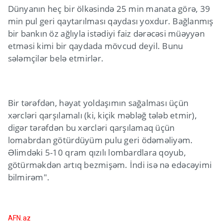
Dünyanın heç bir ölkəsində 25 min manata görə, 39
min pul geri qaytarılması qaydası yoxdur. Bağlanmış
bir bankın öz ağlıyla istədiyi faiz dərəcəsi müəyyən
etməsi kimi bir qaydada mövcud deyil. Bunu
sələmçilər belə etmirlər.
Bir tərəfdən, həyat yoldaşımın sağalması üçün
xərcləri qarşılamalı (ki, kiçik məbləğ tələb etmir),
digər tərəfdən bu xərcləri qarşılamaq üçün
lomabrdan götürdüyüm pulu geri ödəməliyəm.
Əlimdəki 5-10 qram qızılı lombardlara qoyub,
götürməkdən artıq bezmişəm. İndi isə nə edəcəyimi
bilmirəm".
AFN.az