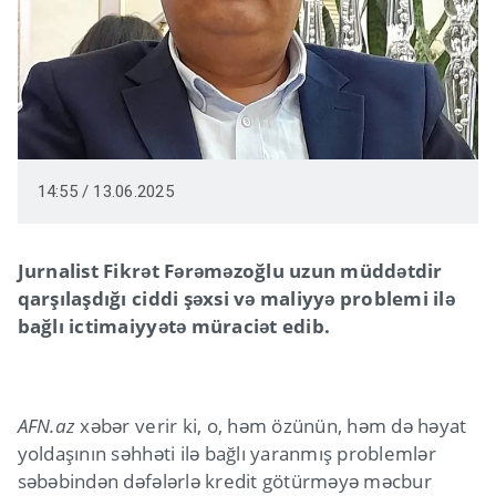
14:55 / 13.06.2025
Jurnalist Fikrət Fərəməzoğlu uzun müddətdir
qarşılaşdığı ciddi şəxsi və maliyyə problemi ilə
bağlı ictimaiyyətə müraciət edib.
AFN.az
xəbər verir ki, o, həm özünün, həm də həyat
yoldaşının səhhəti ilə bağlı yaranmış problemlər
səbəbindən dəfələrlə kredit götürməyə məcbur