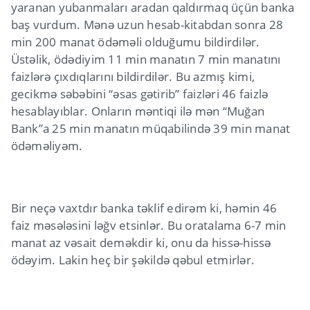
yaranan yubanmaları aradan qaldırmaq üçün banka
baş vurdum. Mənə uzun hesab-kitabdan sonra 28
min 200 manat ödəməli olduğumu bildirdilər.
Üstəlik, ödədiyim 11 min manatın 7 min manatını
faizlərə çıxdıqlarını bildirdilər. Bu azmış kimi,
gecikmə səbəbini “əsas gətirib” faizləri 46 faizlə
hesablayıblar. Onların məntiqi ilə mən “Muğan
Bank”a 25 min manatın müqabilində 39 min manat
ödəməliyəm.
Bir neçə vaxtdır banka təklif edirəm ki, həmin 46
faiz məsələsini ləğv etsinlər. Bu oratalama 6-7 min
manat az vəsait deməkdir ki, onu da hissə-hissə
ödəyim. Lakin heç bir şəkildə qəbul etmirlər.