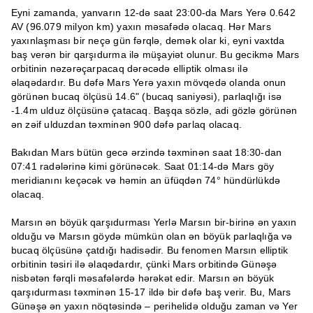
Eyni zamanda, yanvarın 12-də saat 23:00-da Mars Yerə 0.642
AV (96.079 milyon km) yaxın məsafədə olacaq. Hər Mars
yaxınlaşması bir neçə gün fərqlə, demək olar ki, eyni vaxtda
baş verən bir qarşıdurma ilə müşayiət olunur. Bu gecikmə Mars
orbitinin nəzərəçarpacaq dərəcədə elliptik olması ilə
əlaqədardır. Bu dəfə Mars Yerə yaxın mövqedə olanda onun
görünən bucaq ölçüsü 14.6" (bucaq saniyəsi), parlaqlığı isə
-1.4m ulduz ölçüsünə çatacaq. Başqa sözlə, adi gözlə görünən
ən zəif ulduzdan təxminən 900 dəfə parlaq olacaq.
Bakıdan Mars bütün gecə ərzində təxminən saat 18:30-dan
07:41 radələrinə kimi görünəcək. Saat 01:14-də Mars göy
meridianını keçəcək və həmin an üfüqdən 74° hündürlükdə
olacaq.
Marsın ən böyük qarşıdurması Yerlə Marsın bir-birinə ən yaxın
olduğu və Marsın göydə mümkün olan ən böyük parlaqlığa və
bucaq ölçüsünə çatdığı hadisədir. Bu fenomen Marsın elliptik
orbitinin təsiri ilə əlaqədardır, çünki Mars orbitində Günəşə
nisbətən fərqli məsafələrdə hərəkət edir. Marsın ən böyük
qarşıdurması təxminən 15-17 ildə bir dəfə baş verir. Bu, Mars
Günəşə ən yaxın nöqtəsində – perihelidə olduğu zaman və Yer