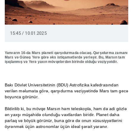
15:45 / 10.01.2025
Yanvarın 16-da Mars planeti qarşıdurmada olacaq. Qarşıdurma zamanı
Mars və Günəş Yerə görə əks istiqamətlərdə yerləşir. Bu, Marsın tam
işıqlanmış və Yerə yaxın mövqelərdən birində olduğu vəziyyətdir.
Bakı Dövlət Universitetinin (BDU) Astrofizika kafedrasından
verilən məlumata görə, qarşıdurma vəziyyətində Mars tam gecə
boyunca görünür.
Bildirilib ki, bu mövqe Marsın həm teleskopla, həm də adi gözlə
ən yaxşı müşahidə olunduğu vaxtlardan biridir. Planet daha
parlaq və böyük görünür, buna görə də onun xüsusiyyətlərini
öyrənmək üçün astronomlar üçün ideal şərait yaranır.