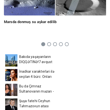
Marsda donmuş su aşkar edilib
Bakıda yaşayanların
DİQQƏTİNƏ!7 avqust
2026-cı il saat 00:00-dan
İnadkar xarakterləri ilə
etibarən...
seçilən 4 bürc: Onları
fikrindən döndərmək
Bu da Çimnaz
çətindir
Sultanovanın məzarı -
VİDEO
Şuşa fatehi Ceyhun
Təhməzovun atası