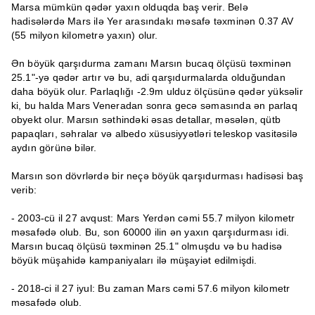
Marsa mümkün qədər yaxın olduqda baş verir. Belə
hadisələrdə Mars ilə Yer arasındakı məsafə təxminən 0.37 AV
(55 milyon kilometrə yaxın) olur.
Ən böyük qarşıdurma zamanı Marsın bucaq ölçüsü təxminən
25.1"-yə qədər artır və bu, adi qarşıdurmalarda olduğundan
daha böyük olur. Parlaqlığı -2.9m ulduz ölçüsünə qədər yüksəlir
ki, bu halda Mars Veneradan sonra gecə səmasında ən parlaq
obyekt olur. Marsın səthindəki əsas detallar, məsələn, qütb
papaqları, səhralar və albedo xüsusiyyətləri teleskop vasitəsilə
aydın görünə bilər.
Marsın son dövrlərdə bir neçə böyük qarşıdurması hadisəsi baş
verib:
- 2003-cü il 27 avqust: Mars Yerdən cəmi 55.7 milyon kilometr
məsafədə olub. Bu, son 60000 ilin ən yaxın qarşıdurması idi.
Marsın bucaq ölçüsü təxminən 25.1" olmuşdu və bu hadisə
böyük müşahidə kampaniyaları ilə müşayiət edilmişdi.
- 2018-ci il 27 iyul: Bu zaman Mars cəmi 57.6 milyon kilometr
məsafədə olub.