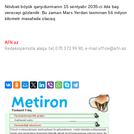
Növbəti böyük qarşıdurmanın 15 sentyabr 2035-ci ildə baş
verəcəyi gözlənilir. Bu zaman Mars Yerdən təxminən 56 milyon
kilometr məsafədə olacaq.
AFN.az
Redaksiyamızla əlaqə: tel; 070 372 99 90, e-mail office@afn.az